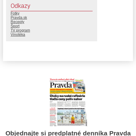
Odkazy
Fotky
Pravda.sk
Recepty
Šport
TV program
Vinotéka
Objednajte si predplatné denníka Pravda