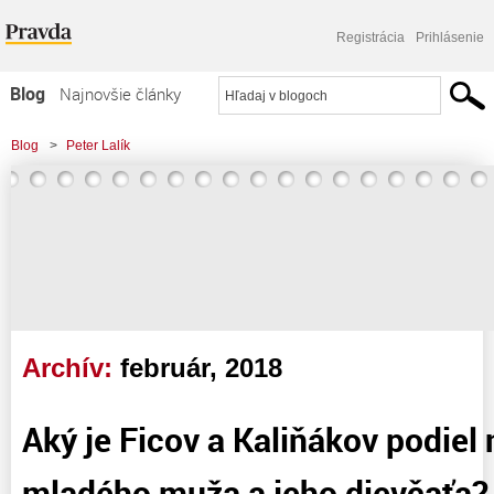
Registrácia
Prihlásenie
Blog
Najnovšie články
Najčítanejšie články
Blog
>
Peter Lalík
Najkomentovanejšie články
>
Aký je Ficov a Kaliňákov podiel na vražde mladého muža a jeho dievčaťa? A
Zoznam blogov
aký je náš?
Komerčné blogy
Archív:
február, 2018
Aký je Ficov a Kaliňákov podiel
mladého muža a jeho dievčaťa? 