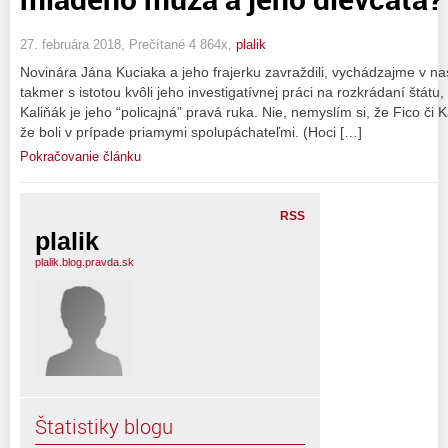
27. februára 2018, Prečítané 4 864x,
plalik
Novinára Jána Kuciaka a jeho frajerku zavraždili, vychádzajme v na
takmer s istotou kvôli jeho investigatívnej práci na rozkrádaní štátu,
Kaliňák je jeho “policajná” pravá ruka. Nie, nemyslím si, že Fico či Ka
že boli v prípade priamymi spolupáchateľmi. (Hoci […]
Pokračovanie článku
RSS
plalik
plalik.blog.pravda.sk
Štatistiky blogu