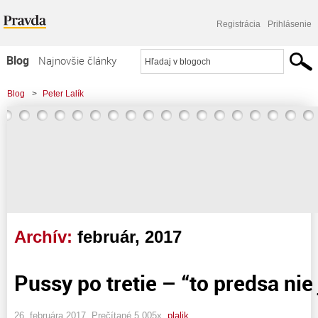
Registrácia
Prihlásenie
Blog
Najnovšie články
Najčítanejšie články
Blog
>
Peter Lalík
Najkomentovanejšie články
Zoznam blogov
Komerčné blogy
Archív:
február, 2017
Pussy po tretie – “to predsa nie
26. februára 2017, Prečítané 5 005x,
plalik