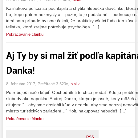
Kaliňákova polícia sa pochlapila a chytila hlúpučkú dievčinku, ktorá 
ho, trepe pritom nezmysly a – pozor, to je podstatné – podnecuje na
ideálnom prípade by sme čakali, že prakticky všetci ľudia ten kúsok
teliatka, ktoré zrejme potrebuje psychológa. […]
Pokračovanie článku
Aj Ty by si mal žiť podľa kapitá
Danka!
8. februára 2017, Prečítané 3 520x,
plalik
Potrebuješ niečo kúpiť. Obchodník ti to chce predať. Kde je problé
slobody ako napriklad Andrej Danko, ktorým je jasné, kedy môžeš
citujem: “…aby sme dosiahli kľud v nedelu, aby sme naozaj nenav
miesto turistických zariadení…” Holt, nakupovať nebudeš, […]
Pokračovanie článku
RSS