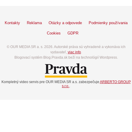
Kontakty
Reklama
Otázky a odpovede
Podmienky používania
Cookies
GDPR
© OUR MEDIA SR a. s. 2026. Autorské práva sú vyhradené a vykonáva ich
vydavateľ,
viac info
.
Blogovací systém Blog.Pravda.sk beží na technológií Wordpress.
Kompletný video servis pre OUR MEDIA SR a.s. zabezpečuje
ARBERTO GROUP
s.r.o.
.