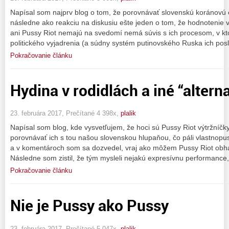
Napísal som najprv blog o tom, že porovnávať slovenskú koránovú c
následne ako reakciu na diskusiu ešte jeden o tom, že hodnotenie 
ani Pussy Riot nemajú na svedomí nemá súvis s ich procesom, v kt
politického vyjadrenia (a súdny systém putinovského Ruska ich posl
Pokračovanie článku
Hydina v rodidlách a iné “altern
23. februára 2017, Prečítané 4 398x,
plalik
Napísal som blog, kde vysvetľujem, že hoci sú Pussy Riot výtržníčky,
porovnávať ich s tou našou slovenskou hlupaňou, čo páli vlastnopu
a v komentároch som sa dozvedel, vraj ako môžem Pussy Riot obhaj
Následne som zistil, že tým mysleli nejakú expresívnu performance
Pokračovanie článku
Nie je Pussy ako Pussy
23. februára 2017, Prečítané 5 047x,
plalik