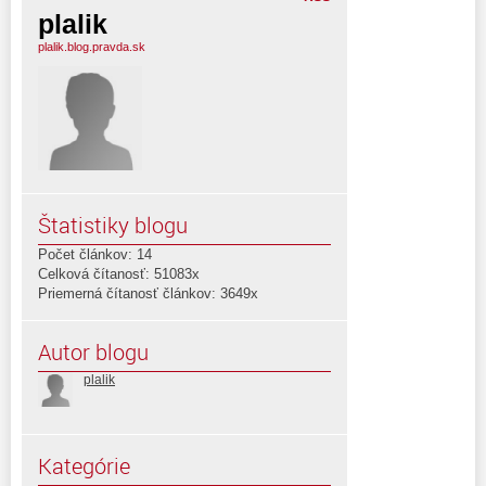
plalik
plalik.blog.pravda.sk
Štatistiky blogu
Počet článkov: 14
Celková čítanosť: 51083x
Priemerná čítanosť článkov: 3649x
Autor blogu
plalik
Kategórie