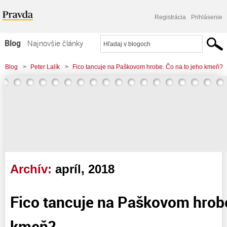
Registrácia
Prihlásenie
Blog
Najnovšie články
Najčítanejšie články
Blog
>
Peter Lalík
>
Fico tancuje na Paškovom hrobe. Čo na to jeho kmeň?
Najkomentovanejšie články
Zoznam blogov
Komerčné blogy
Archív:
apríl, 2018
Fico tancuje na Paškovom hrobe
kmeň?