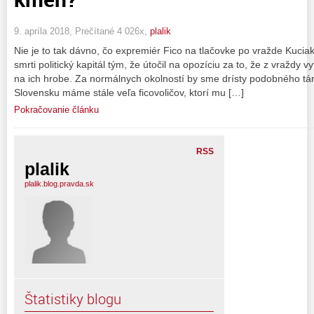
9. apríla 2018, Prečítané 4 026x,
plalik
Nie je to tak dávno, čo expremiér Fico na tlačovke po vražde Kuciak
smrti politický kapitál tým, že útočil na opozíciu za to, že z vraždy vyt
na ich hrobe. Za normálnych okolností by sme drísty podobného tára
Slovensku máme stále veľa ficovoličov, ktorí mu […]
Pokračovanie článku
RSS
plalik
plalik.blog.pravda.sk
Štatistiky blogu