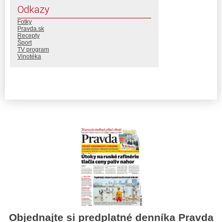
Odkazy
Fotky
Pravda.sk
Recepty
Šport
TV program
Vinotéka
Objednajte si predplatné denníka Pravda