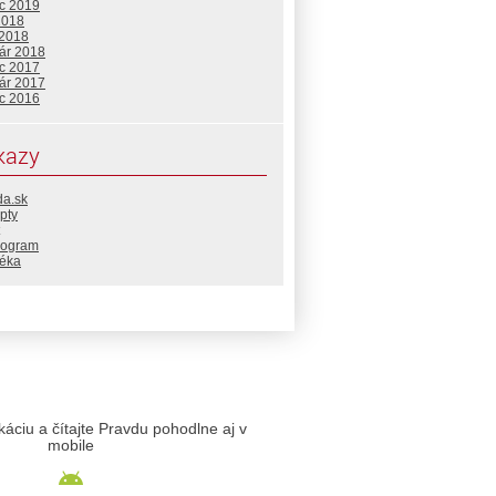
c 2019
2018
 2018
uár 2018
c 2017
uár 2017
c 2016
kazy
da.sk
pty
rogram
téka
likáciu a čítajte Pravdu pohodlne aj v
mobile