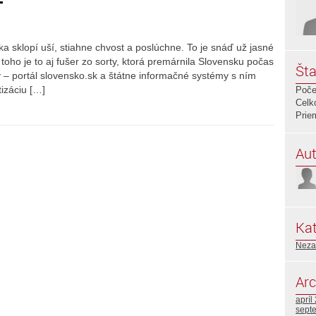
a sklopí uší, stiahne chvost a poslúchne. To je snáď už jasné
ho je to aj fušer zo sorty, ktorá premárnila Slovensku počas
Šta
ky – portál slovensko.sk a štátne informačné systémy s ním
izáciu […]
Poče
Celk
Prie
Aut
Kat
Neza
Arc
apríl
sept