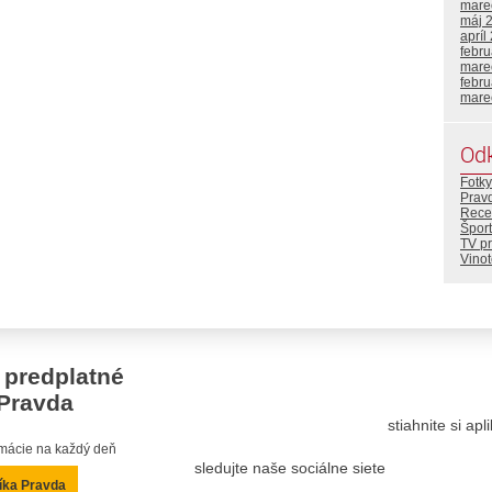
mare
máj 
apríl
febr
mare
febr
mare
Od
Fotky
Prav
Rece
Šport
TV p
Vino
 predplatné
Pravda
stiahnite si ap
ormácie na každý deň
sledujte naše sociálne siete
íka Pravda