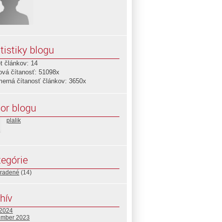
tistiky blogu
t článkov: 14
ová čítanosť: 51098x
merná čítanosť článkov: 3650x
or blogu
plalik
egórie
radené
(14)
hív
 2024
ember 2023