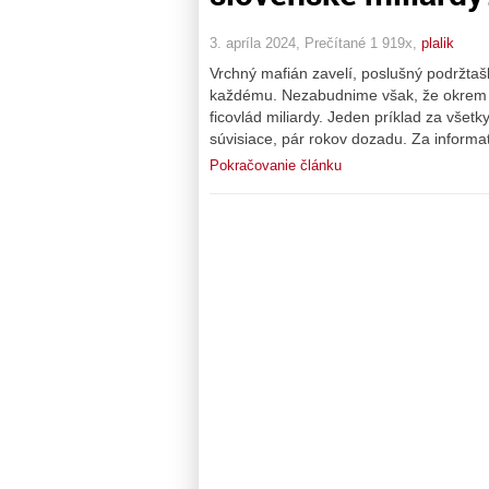
3. apríla 2024, Prečítané 1 919x,
plalik
Vrchný mafián zavelí, poslušný podržtašk
každému. Nezabudnime však, že okrem to
ficovlád miliardy. Jeden príklad za všet
súvisiace, pár rokov dozadu. Za informat
Pokračovanie článku