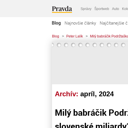
Správy
Športweb
Auto
Kok
Blog
Najnovšie články
Najčítanejšie č
Blog
>
Peter Lalík
>
Milý babráčik Podržtašk
Archív:
apríl, 2024
Milý babráčik Pod
slovenské miliardy