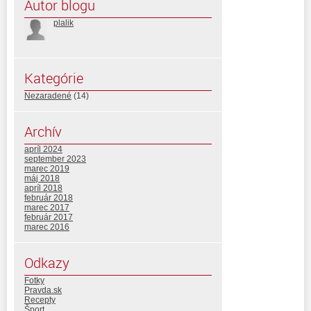
Autor blogu
plalik
Kategórie
Nezaradené
(14)
Archív
apríl 2024
september 2023
marec 2019
máj 2018
apríl 2018
február 2018
marec 2017
február 2017
marec 2016
Odkazy
Fotky
Pravda.sk
Recepty
Šport