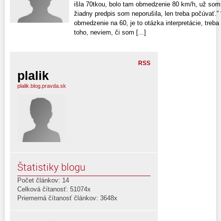
išla 70tkou, bolo tam obmedzenie 80 km/h, už som 
žiadny predpis som neporušila, len treba počúvať.” “
obmedzenie na 60, je to otázka interpretácie, treba
toho, neviem, či som [...]
RSS
plalik
plalik.blog.pravda.sk
Štatistiky blogu
Počet článkov: 14
Celková čítanosť: 51074x
Priemerná čítanosť článkov: 3648x