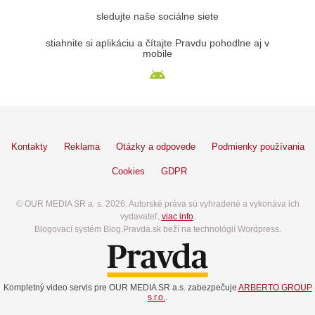
sledujte naše sociálne siete
stiahnite si aplikáciu a čítajte Pravdu pohodlne aj v
mobile
Kontakty
Reklama
Otázky a odpovede
Podmienky používania
Cookies
GDPR
© OUR MEDIA SR a. s. 2026. Autorské práva sú vyhradené a vykonáva ich
vydavateľ,
viac info
.
Blogovací systém Blog.Pravda.sk beží na technológií Wordpress.
Kompletný video servis pre OUR MEDIA SR a.s. zabezpečuje
ARBERTO GROUP
s.r.o.
.