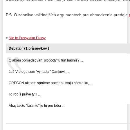
P.S. O zdanlivo validnejších argumentoch pre obmedzenie predaja
«
Nie je Pussy ako Pussy
Debata ( 71 príspevkov )
O akom obmedzovaní slobody tu furt básniš? ...
Ja? V blogu som "vynadal" Dankovi, ...
OREGON ak som správne pochopil tvoju námietku, ...
To robíš práve ty!!! ...
Aha, takže "táranie" je tu pre teba ...