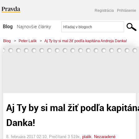
Registrácia
Prihlásenie
Blog
Najnovšie články
Najčítanejšie články
Blog
>
Peter Lalík
>
Aj Ty by si mal žiť podľa kapitána Andreja Danka!
Najkomentovanejšie články
Zoznam blogov
Komerčné blogy
Aj Ty by si mal žiť podľa kapitá
Danka!
8. februára 2017 02:10
, Prečítané 3 519x,
plalik
,
Nezaradené