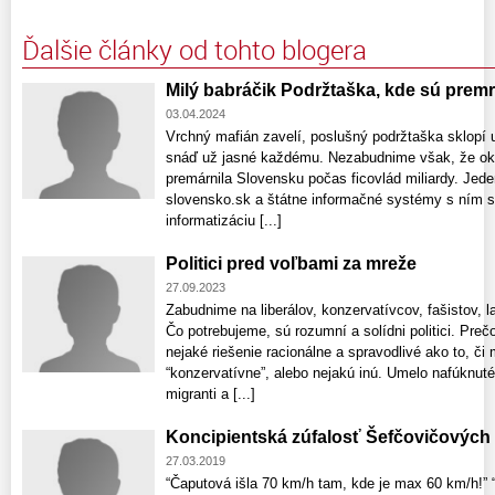
Ďalšie články od tohto blogera
Milý babráčik Podržtaška, kde sú prem
03.04.2024
Vrchný mafián zavelí, poslušný podržtaška sklopí u
snáď už jasné každému. Nezabudnime však, že okrem
premárnila Slovensku počas ficovlád miliardy. Jeden
slovensko.sk a štátne informačné systémy s ním s
informatizáciu [...]
Politici pred voľbami za mreže
27.09.2023
Zabudnime na liberálov, konzervatívcov, fašistov, l
Čo potrebujeme, sú rozumní a solídni politici. Prečo
nejaké riešenie racionálne a spravodlivé ako to, či 
“konzervatívne”, alebo nejakú inú. Umelo nafúknuté
migranti a [...]
Koncipientská zúfalosť Šefčovičovýc
27.03.2019
“Čaputová išla 70 km/h tam, kde je max 60 km/h!”