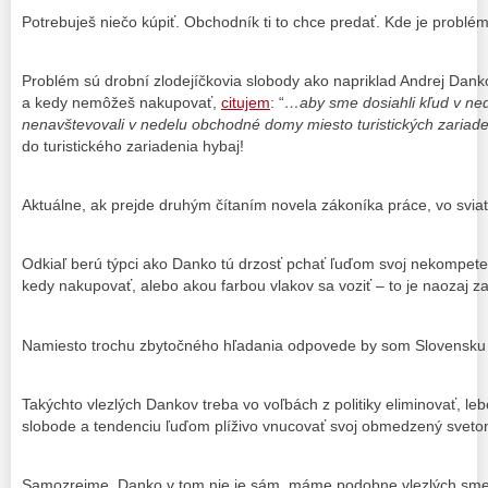
Potrebuješ niečo kúpiť. Obchodník ti to chce predať. Kde je probl
Problém sú drobní zlodejíčkovia slobody ako napriklad Andrej Dank
a kedy nemôžeš nakupovať,
citujem
: “
…aby sme dosiahli kľud v ne
nenavštevovali v nedelu obchodné domy miesto turistických zaria
do turistického zariadenia hybaj!
Aktuálne, ak prejde druhým čítaním novela zákoníka práce, vo svia
Odkiaľ berú týpci ako Danko tú drzosť pchať ľuďom svoj nekompetent
kedy nakupovať, alebo akou farbou vlakov sa voziť – to je naozaj z
Namiesto trochu zbytočného hľadania odpovede by som Slovensku 
Takýchto vlezlých Dankov treba vo voľbách z politiky eliminovať, l
slobode a tendenciu ľuďom plíživo vnucovať svoj obmedzený sveto
Samozrejme, Danko v tom nie je sám, máme podobne vlezlých sme